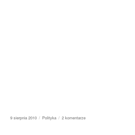
Data
Kategorie
do
9 sierpnia 2010
Polityka
2 komentarze
publikacji
Młodzi,
wykształceni,