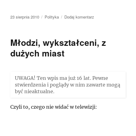
Data
Kategorie
do
23 sierpnia 2010
Polityka
Dodaj komentarz
publikacji
To
wina
PSL!
Młodzi, wykształceni, z
dużych miast
UWAGA! Ten wpis ma już 16 lat. Pewne
stwierdzenia i poglądy w nim zawarte mogą
być nieaktualne.
Czyli to, czego nie widać w telewizji: