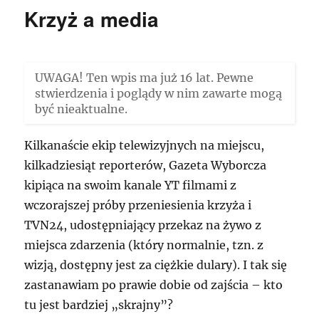
z
Krzyż a media
dużych
miast
UWAGA! Ten wpis ma już 16 lat. Pewne
stwierdzenia i poglądy w nim zawarte mogą
być nieaktualne.
Kilkanaście ekip telewizyjnych na miejscu,
kilkadziesiąt reporterów, Gazeta Wyborcza
kipiąca na swoim kanale YT filmami z
wczorajszej próby przeniesienia krzyża i
TVN24, udostępniający przekaz na żywo z
miejsca zdarzenia (który normalnie, tzn. z
wizją, dostępny jest za ciężkie dulary). I tak się
zastanawiam po prawie dobie od zajścia – kto
tu jest bardziej „skrajny”?