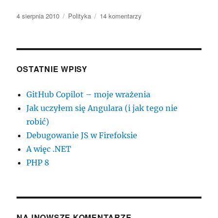
Data
Kategorie
do
4 sierpnia 2010
Polityka
14 komentarzy
publikacji
Krzyż
a
media
OSTATNIE WPISY
GitHub Copilot – moje wrażenia
Jak uczyłem się Angulara (i jak tego nie
robić)
Debugowanie JS w Firefoksie
A więc .NET
PHP 8
NAJNOWSZE KOMENTARZE