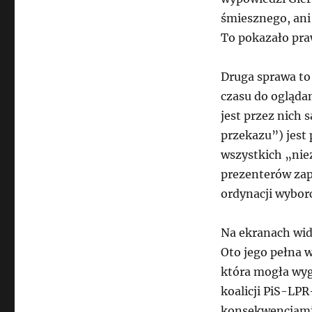
śmiesznego, ani 
To pokazało praw
Druga sprawa to
czasu do oglądan
jest przez nich
przekazu”) jest 
wszystkich „nie
prezenterów zap
ordynacji wyborc
Na ekranach wid
Oto jego pełna 
która mogła wyg
koalicji PiS-LP
konsekwencjami”