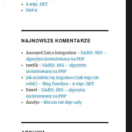
A więc .NET
PHP 8
NAJNOWSZE KOMENTARZE
Annoyed Zatca Integration
-
XAdES-BES –
algorytm zorientowany na PHP
tawfik
-
XAdES-BES – algorytm
zorientowany na PHP
Jak uczyłem się Angulara (i jak tego nie
robić) – Blog Dandysa
-
A więc .NET
Paweł
-
XAdES-BES – algorytm
zorientowany na PHP
dandys
-
Bitcoin nie daje rady