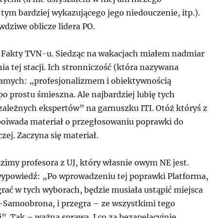
tym bardziej wykazującego jego niedouczenie, itp.).
dziwe oblicze lidera PO.
 Fakty TVN-u. Siedząc na wakacjach miałem nadmiar
ia tej stacji. Ich stronniczość (która nazywana
 samych: „profesjonalizmem i obiektywnością
po prostu śmieszna. Ale najbardziej lubię tych
zależnych ekspertów” na garnuszku ITI. Otóż któryś z
oiwada materiał o przegłosowaniu poprawki do
zej. Zaczyna się materiał.
zimy profesora z UJ, który własnie owym NE jest.
wypowiedź: „Po wprowadzeniu tej poprawki Platforma,
rać w tych wyborach, będzie musiała ustąpić miejsca
R-Samoobrona, i przegra – ze wszystkimi tego
. Tak – ważna sprawa. I co za bezapelacyjnie