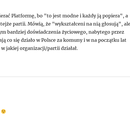
erać Platformę, bo "to jest modne i każdy ją popiera", a
ejże partii. Mówią, że "wykształceni na nią głosują", al
i tym bardziej doświadczenia życiowego, nabytego przez
tają co się działo w Polsce za komuny i w na początku lat
w jakiej organizacji/partii działał.
.