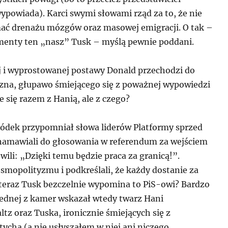
 wypowiada). Karci swymi słowami rząd za to, że nie
ć drenażu mózgów oraz masowej emigracji. O tak –
enty ten „nasz” Tusk – myślą pewnie poddani.
 i wyprostowanej postawy Donald przechodzi do
zna, głupawo śmiejącego się z poważnej wypowiedzi
e się razem z Hanią, ale z czego?
ródek przypomniał słowa liderów Platformy sprzed
o namawiali do głosowania w referendum za wejściem
wili: „Dzięki temu będzie praca za granicą!”.
smopolityzmu i podkreślali, że każdy dostanie za
a teraz Tusk bezczelnie wypomina to PiS-owi? Bardzo
 jednej z kamer wskazał wtedy twarz Hani
z oraz Tuska, ironicznie śmiejących się z
ycha (a nie usłyszałem w niej ani niczego