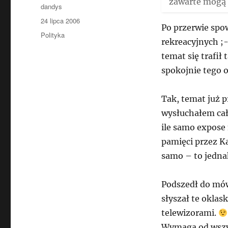
zawarte mogą 
Autor
dandys
Data
24 lipca 2006
Po przerwie sp
publikacji
Kategorie
Polityka
rekreacyjnych ;-
temat się trafił
spokojnie tego o
Tak, temat już p
wysłuchałem cał
ile samo expose
pamięci przez Ka
samo – to jedna
Podszedł do mów
słyszał te oklas
telewizorami.
Wymaga od wszys