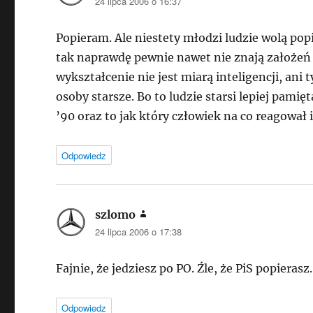
24 lipca 2006 o 16:37
Popieram. Ale niestety młodzi ludzie wolą popi
tak naprawdę pewnie nawet nie znają założeń t
wykształcenie nie jest miarą inteligencji, an
osoby starsze. Bo to ludzie starsi lepiej pamię
’90 oraz to jak który człowiek na co reagował i 
Odpowiedz
szlomo
pisze:
24 lipca 2006 o 17:38
Fajnie, że jedziesz po PO. Źle, że PiS popierasz
Odpowiedz