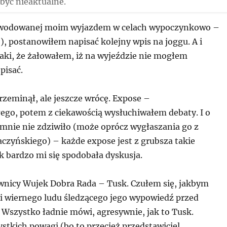
być nieaktualne.
owodowanej moim wyjazdem w celach wypoczynkowo –
), postanowiłem napisać kolejny wpis na joggu. A i
 taki, że żałowałem, iż na wyjeździe nie mogłem
pisać.
rzeminął, ale jeszcze wrócę. Expose –
ego, potem z ciekawością wysłuchiwałem debaty. I o
 mnie nie zdziwiło (może oprócz wygłaszania go z
czyńskiego) – każde expose jest z grubsza takie
k bardzo mi się spodobała dyskusja.
nicy Wujek Dobra Rada – Tusk. Czułem się, jakbym
ki wiernego ludu śledzącego jego wypowiedź przed
Wszystko ładnie mówi, agresywnie, jak to Tusk.
tkich powagi (bo to przecież przedstawiciel