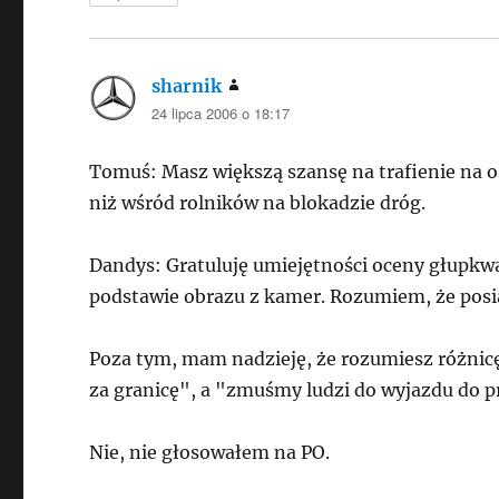
sharnik
pisze:
24 lipca 2006 o 18:17
Tomuś: Masz większą szansę na trafienie na 
niż wśród rolników na blokadzie dróg.
Dandys: Gratuluję umiejętności oceny głupkwa
podstawie obrazu z kamer. Rozumiem, że posia
Poza tym, mam nadzieję, że rozumiesz różnic
za granicę", a "zmuśmy ludzi do wyjazdu do pr
Nie, nie głosowałem na PO.