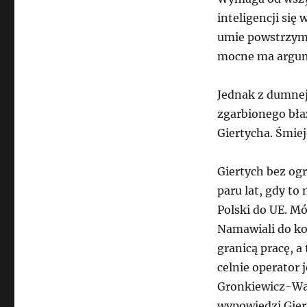
inteligencji się
umie powstrzyma
mocne ma argum
Jednak z dumnej
zgarbionego bła
Giertycha. Śmiej
Giertych bez og
paru lat, gdy t
Polski do UE. Mó
Namawiali do ko
granicą pracę, 
celnie operator
Gronkiewicz-Walt
wypowiedzi Giert