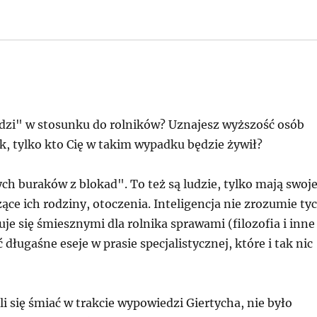
udzi" w stosunku do rolników? Uznajesz wyższość osób
, tylko kto Cię w takim wypadku będzie żywił?
 tych buraków z blokad". To też są ludzie, tylko mają swoj
ące ich rodziny, otoczenia. Inteligencja nie zrozumie ty
uje się śmiesznymi dla rolnika sprawami (filozofia i inne
ługaśne eseje w prasie specjalistycznej, które i tak nic
i się śmiać w trakcie wypowiedzi Giertycha, nie było