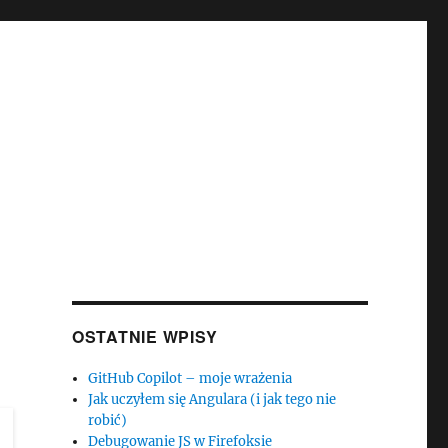
OSTATNIE WPISY
GitHub Copilot – moje wrażenia
Jak uczyłem się Angulara (i jak tego nie
robić)
Debugowanie JS w Firefoksie