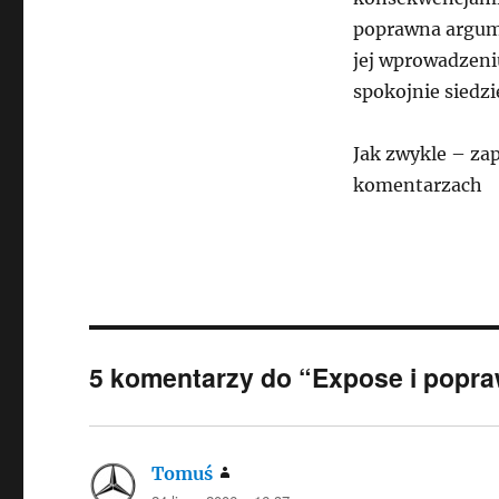
poprawna argume
jej wprowadzeniu
spokojnie siedz
Jak zwykle – za
komentarzach
5 komentarzy do “Expose i popra
Tomuś
pisze: