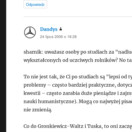
Odpowiedz
Dandys
pisze:
24 lipca 2006 o 18:28
sharnik: uważasz osoby po studiach za "nadl
wykształconych od uczciwych rolników? No tak
To nie jest tak, że Ci po studiach są "lepsi od
problemy – często bardziej praktyczne, dotycz
kwestii – często zarabia duże pieniądze i zajm
nauki humanistyczne). Mogą co najwyżej pisać d
nie zmienią.
Co do Gronkiewicz-Waltz i Tuska, to oni zaczęl