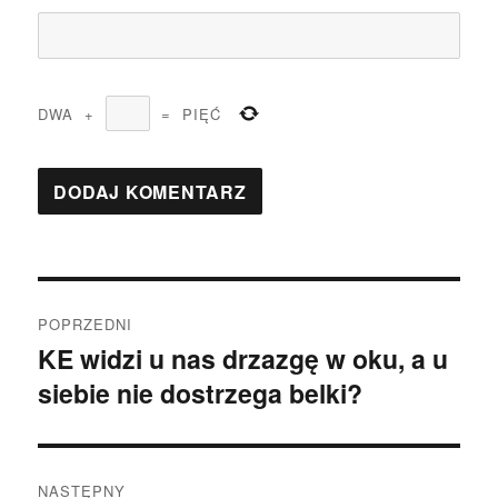
DWA
+
=
PIĘĆ
Nawigacja
POPRZEDNI
wpisu
KE widzi u nas drzazgę w oku, a u
Poprzedni
siebie nie dostrzega belki?
wpis:
NASTĘPNY