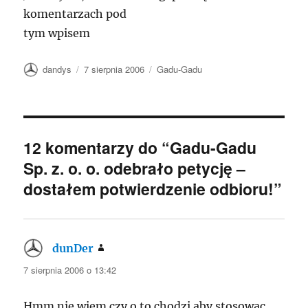
komentarzach pod
tym wpisem
Autor
Data
Kategorie
dandys
7 sierpnia 2006
Gadu-Gadu
publikacji
12 komentarzy do “Gadu-Gadu
Sp. z. o. o. odebrało petycję –
dostałem potwierdzenie odbioru!”
dunDer
pisze:
7 sierpnia 2006 o 13:42
Hmm nie wiem czy o to chodzi aby stosowac