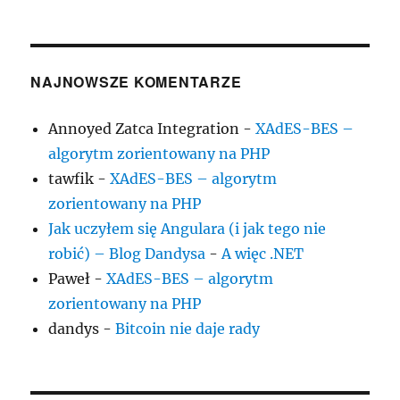
NAJNOWSZE KOMENTARZE
Annoyed Zatca Integration
-
XAdES-BES –
algorytm zorientowany na PHP
tawfik
-
XAdES-BES – algorytm
zorientowany na PHP
Jak uczyłem się Angulara (i jak tego nie
robić) – Blog Dandysa
-
A więc .NET
Paweł
-
XAdES-BES – algorytm
zorientowany na PHP
dandys
-
Bitcoin nie daje rady