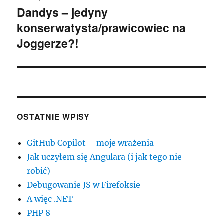
Dandys – jedyny
Następny
konserwatysta/prawicowiec na
wpis:
Joggerze?!
OSTATNIE WPISY
GitHub Copilot – moje wrażenia
Jak uczyłem się Angulara (i jak tego nie
robić)
Debugowanie JS w Firefoksie
A więc .NET
PHP 8