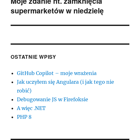
Moje zdanie nt. zamknięcia
Następny
supermarketów w niedzielę
wpis:
OSTATNIE WPISY
GitHub Copilot – moje wrażenia
Jak uczyłem się Angulara (i jak tego nie
robić)
Debugowanie JS w Firefoksie
A więc .NET
PHP 8