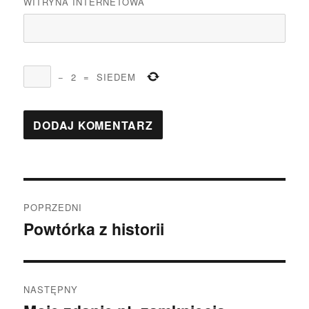
WITRYNA INTERNETOWA
−
2
=
SIEDEM
Nawigacja
POPRZEDNI
wpisu
Powtórka z historii
Poprzedni
wpis:
NASTĘPNY