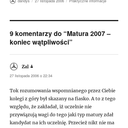
Autor
Data
Kategorie
dandys
27 listopada 2006
Praktyczne informacje
publikacji
9 komentarzy do “Matura 2007 –
koniec wątpliwości”
Zal
pisze:
27 listopada 2006 o 22:34
Tok rozumowania wspomnianego przez Ciebie
kolegi z góry był skazany na fiasko. A to z tego
względu, że zakładał, iż uczelnie nie
przywiązują wagi do tego jaki typ matury zdał
kandydat na ich uczelnię. Przecież nikt nie ma