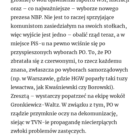
oraz – co najważniejsze – wyborze nowego
prezesa NBP. Nie jest to raczej sprzyjające
komunistom zasiedziałym na swoich stołkach,
więc wyjście jest jedno – obalić rząd teraz, a w
miejsce PiS-u na pewno wciśnie się po
przyspieszonych wyborach PO. To, że PO
zbratała się z czerwonymi, to rzecz każdemu
znana, zwłaszcza po wyborach samorządowych
(np. w Warszawie, gdzie HGW poparły taki tuzy
lewactwa, jak Kwaśniewski czy Borowski).
Zresztą – wystarczy popatrzeć na ekipę wokół
Gronkiewicz-Waltz. W związku z tym, PO w
rządzie przymknie oczy na dekomunizację,
siejąc w TVN-ie propagandę niecierpiących
zwłoki problemów zastęczych.