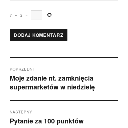
7
+
2
=
Nawigacja
POPRZEDNI
wpisu
Moje zdanie nt. zamknięcia
Poprzedni
supermarketów w niedzielę
wpis:
NASTĘPNY
Pytanie za 100 punktów
Następny