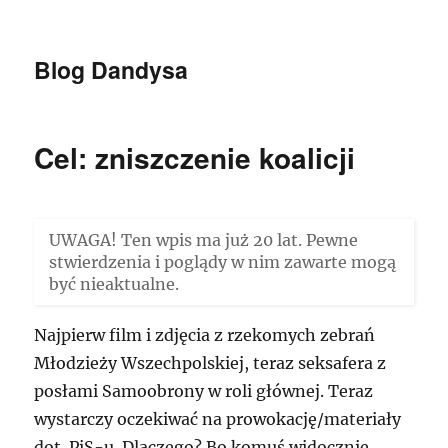
Blog Dandysa
Cel: zniszczenie koalicji
UWAGA! Ten wpis ma już 20 lat. Pewne
stwierdzenia i poglądy w nim zawarte mogą
być nieaktualne.
Najpierw film i zdjęcia z rzekomych zebrań
Młodzieży Wszechpolskiej, teraz seksafera z
posłami Samoobrony w roli głównej. Teraz
wystarczy oczekiwać na prowokację/materiały
dot. PiS-u. Dlaczego? Bo komuś widocznie