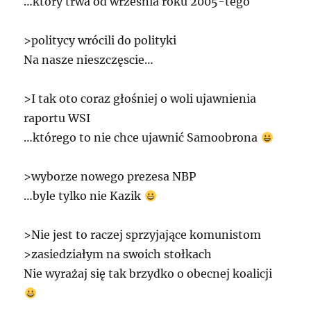
…który trwa od września roku 2005-tego
>politycy wrócili do polityki
Na nasze nieszczęscie…
>I tak oto coraz głośniej o woli ujawnienia
raportu
WSI
…którego to nie chce ujawnić Samoobrona
>wyborze nowego prezesa
NBP
…byle tylko nie Kazik
>Nie jest to raczej sprzyjające komunistom
>zasiedziałym na swoich stołkach
Nie wyrażaj się tak brzydko o obecnej koalicji