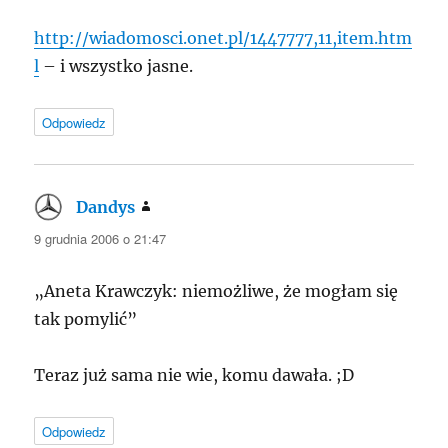
http://wiadomosci.onet.pl/1447777,11,item.htm
l
– i wszystko jasne.
Odpowiedz
Dandys
pisze:
9 grudnia 2006 o 21:47
„Aneta Krawczyk: niemożliwe, że mogłam się
tak pomylić”
Teraz już sama nie wie, komu dawała. ;D
Odpowiedz