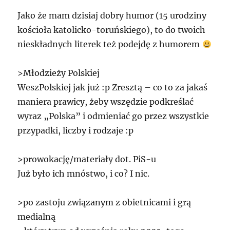
Jako że mam dzisiaj dobry humor (15 urodziny
kościoła katolicko-toruńskiego), to do twoich
nieskładnych literek też podejdę z humorem
>Młodzieży Polskiej
WeszPolskiej jak już :p Zresztą – co to za jakaś
maniera prawicy, żeby wszędzie podkreślać
wyraz „Polska” i odmieniać go przez wszystkie
przypadki, liczby i rodzaje :p
>prowokację/materiały dot. PiS-u
Już było ich mnóstwo, i co? I nic.
>po zastoju związanym z obietnicami i grą
medialną