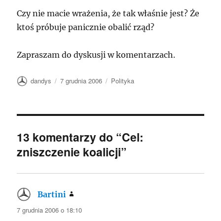
Czy nie macie wrażenia, że tak właśnie jest? Że
ktoś próbuje panicznie obalić rząd?
Zapraszam do dyskusji w komentarzach.
Autor
Data
Kategorie
dandys
7 grudnia 2006
Polityka
publikacji
13 komentarzy do “Cel:
zniszczenie koalicji”
Bartini
pisze:
7 grudnia 2006 o 18:10