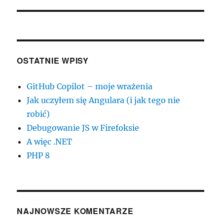
wpis:
OSTATNIE WPISY
GitHub Copilot – moje wrażenia
Jak uczyłem się Angulara (i jak tego nie
robić)
Debugowanie JS w Firefoksie
A więc .NET
PHP 8
NAJNOWSZE KOMENTARZE