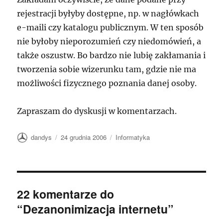
rejestracji byłyby dostępne, np. w nagłówkach
e-maili czy katalogu publicznym. W ten sposób
nie byłoby nieporozumień czy niedomówień, a
także oszustw. Bo bardzo nie lubię zakłamania i
tworzenia sobie wizerunku tam, gdzie nie ma
możliwości fizycznego poznania danej osoby.
Zapraszam do dyskusji w komentarzach.
Autor
Data
Kategorie
dandys
24 grudnia 2006
Informatyka
publikacji
22 komentarze do
“Dezanonimizacja internetu”