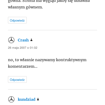
gówna. Strona ma wygląd jakby się udławiła
własnym gównem.
Odpowiedz
Crash
pisze:
26 maja 2007 o 01:02
no, to własnie nazywamy kontruktywnym
komentarzem…
Odpowiedz
kundziad
pisze: