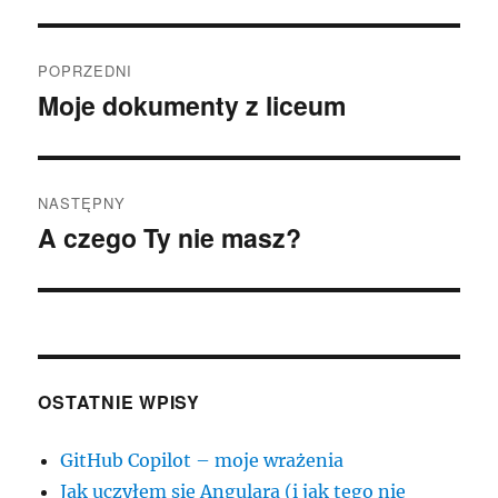
Nawigacja
POPRZEDNI
wpisu
Moje dokumenty z liceum
Poprzedni
wpis:
NASTĘPNY
A czego Ty nie masz?
Następny
wpis:
OSTATNIE WPISY
GitHub Copilot – moje wrażenia
Jak uczyłem się Angulara (i jak tego nie