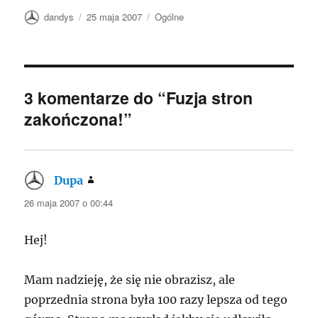
Autor
Data
Kategorie
dandys
25 maja 2007
Ogólne
publikacji
3 komentarze do “Fuzja stron
zakończona!”
Dupa
pisze:
26 maja 2007 o 00:44
Hej!
Mam nadzieję, że się nie obrazisz, ale
poprzednia strona była 100 razy lepsza od tego