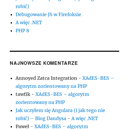
robić)
Debugowanie JS w Firefoksie
A więc .NET
PHP 8
NAJNOWSZE KOMENTARZE
Annoyed Zatca Integration
-
XAdES-BES –
algorytm zorientowany na PHP
tawfik
-
XAdES-BES – algorytm
zorientowany na PHP
Jak uczyłem się Angulara (i jak tego nie
robić) – Blog Dandysa
-
A więc .NET
Paweł
-
XAdES-BES – algorytm