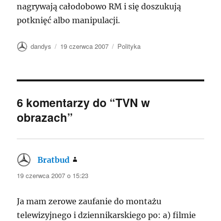
nagrywają całodobowo RM i się doszukują
potknięć albo manipulacji.
Autor
Data
Kategorie
dandys
19 czerwca 2007
Polityka
publikacji
6 komentarzy do “TVN w
obrazach”
Bratbud
pisze:
19 czerwca 2007 o 15:23
Ja mam zerowe zaufanie do montażu
telewizyjnego i dziennikarskiego po: a) filmie