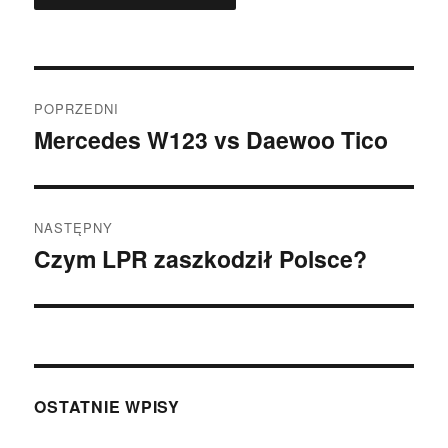
Nawigacja
POPRZEDNI
wpisu
Mercedes W123 vs Daewoo Tico
Poprzedni
wpis:
NASTĘPNY
Czym LPR zaszkodził Polsce?
Następny
wpis:
OSTATNIE WPISY