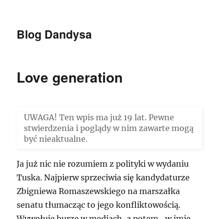
Blog Dandysa
Love generation
UWAGA! Ten wpis ma już 19 lat. Pewne
stwierdzenia i poglądy w nim zawarte mogą
być nieaktualne.
Ja już nic nie rozumiem z polityki w wydaniu
Tuska. Najpierw sprzeciwia się kandydaturze
Zbigniewa Romaszewskiego na marszałka
senatu tłumacząc to jego konfliktowością.
Wywołuje burzę w mediach, a potem „w imię