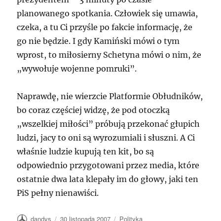
planowanego spotkania. Człowiek się umawia,
czeka, a tu Ci przyśle po fakcie informację, że
go nie będzie. I gdy Kamiński mówi o tym
wprost, to miłosierny Schetyna mówi o nim, że
„wywołuje wojenne pomruki”.
Naprawdę, nie wierzcie Platformie Obłudników,
bo coraz częściej widzę, że pod otoczką
„wszelkiej miłości” próbują przekonać głupich
ludzi, jacy to oni są wyrozumiali i słuszni. A Ci
właśnie ludzie kupują ten kit, bo są
odpowiednio przygotowani przez media, które
ostatnie dwa lata klepały im do głowy, jaki ten
PiS pełny nienawiści.
Autor
Data
Kategorie
dandys
30 listopada 2007
Polityka