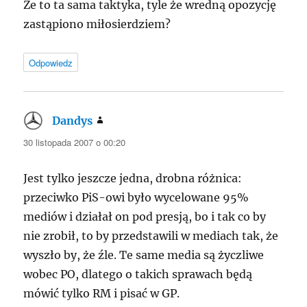
Że to ta sama taktyka, tyle że wredną opozycję
zastąpiono miłosierdziem?
Odpowiedz
Dandys
pisze:
30 listopada 2007 o 00:20
Jest tylko jeszcze jedna, drobna różnica:
przeciwko PiS-owi było wycelowane 95%
mediów i działał on pod presją, bo i tak co by
nie zrobił, to by przedstawili w mediach tak, że
wyszło by, że źle. Te same media są życzliwe
wobec PO, dlatego o takich sprawach będą
mówić tylko RM i pisać w GP.