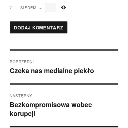
7
−
SIEDEM
=
Nawigacja
POPRZEDNI
wpisu
Czeka nas medialne piekło
Poprzedni
wpis:
NASTĘPNY
Bezkompromisowa wobec
Następny
korupcji
wpis: