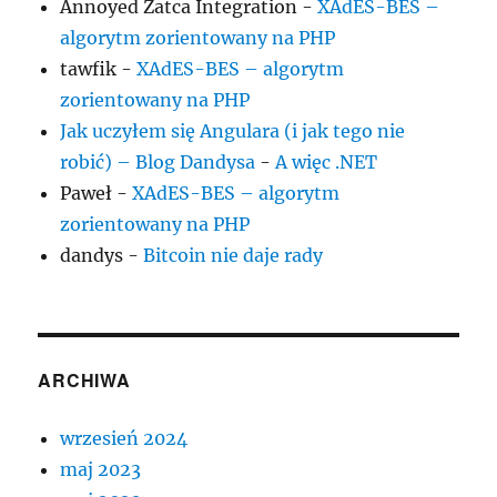
Annoyed Zatca Integration
-
XAdES-BES –
algorytm zorientowany na PHP
tawfik
-
XAdES-BES – algorytm
zorientowany na PHP
Jak uczyłem się Angulara (i jak tego nie
robić) – Blog Dandysa
-
A więc .NET
Paweł
-
XAdES-BES – algorytm
zorientowany na PHP
dandys
-
Bitcoin nie daje rady
ARCHIWA
wrzesień 2024
maj 2023