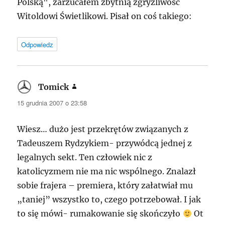
Polską", zarzucałem zbytnią zgryźliwość
Witoldowi Świetlikowi. Pisał on coś takiego:
Odpowiedz
Tomick
pisze:
15 grudnia 2007 o 23:58
Wiesz… dużo jest przekrętów związanych z
Tadeuszem Rydzykiem- przywódcą jednej z
legalnych sekt. Ten człowiek nic z
katolicyzmem nie ma nic wspólnego. Znalazł
sobie frajera – premiera, który załatwiał mu
„taniej” wszystko to, czego potrzebował. I jak
to się mówi- rumakowanie się skończyło
Ot