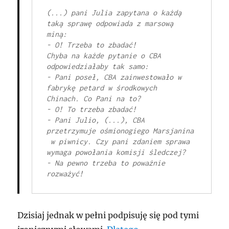
(...) pani Julia zapytana o każdą 
taką sprawę odpowiada z marsową 
miną: 

- O! Trzeba to zbadać!

Chyba na każde pytanie o CBA 
odpowiedziałaby tak samo:

- Pani poseł, CBA zainwestowało w 
fabrykę petard w środkowych 

Chinach. Co Pani na to?

- O! To trzeba zbadać!

- Pani Julio, (...), CBA 
przetrzymuje ośmionogiego Marsjanina

 w piwnicy. Czy pani zdaniem sprawa 
wymaga powołania komisji śledczej?

- Na pewno trzeba to poważnie 
Dzisiaj jednak w pełni podpisuję się pod tymi