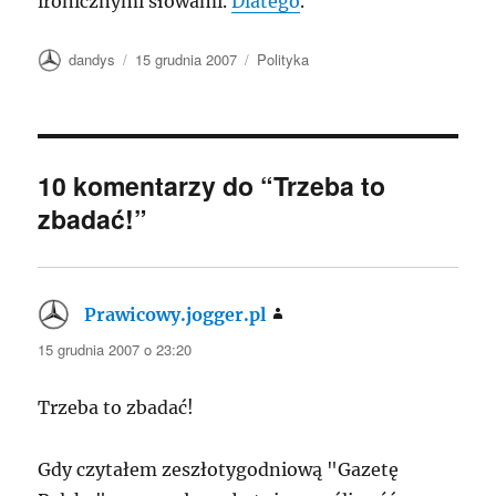
ironicznymi słowami.
Dlatego
.
Autor
Data
Kategorie
dandys
15 grudnia 2007
Polityka
publikacji
10 komentarzy do “Trzeba to
zbadać!”
Prawicowy.jogger.pl
pisze:
15 grudnia 2007 o 23:20
Trzeba to zbadać!
Gdy czytałem zeszłotygodniową "Gazetę