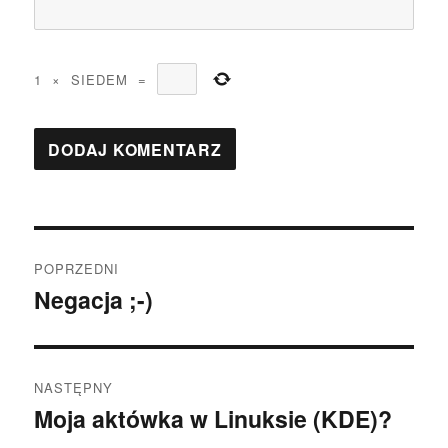
1
×
SIEDEM
=
Nawigacja
POPRZEDNI
wpisu
Negacja ;-)
Poprzedni
wpis:
NASTĘPNY
Moja aktówka w Linuksie (KDE)?
Następny
wpis: