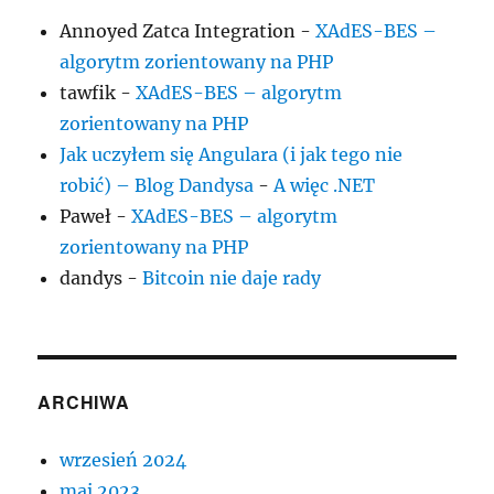
Annoyed Zatca Integration
-
XAdES-BES –
algorytm zorientowany na PHP
tawfik
-
XAdES-BES – algorytm
zorientowany na PHP
Jak uczyłem się Angulara (i jak tego nie
robić) – Blog Dandysa
-
A więc .NET
Paweł
-
XAdES-BES – algorytm
zorientowany na PHP
dandys
-
Bitcoin nie daje rady
ARCHIWA
wrzesień 2024
maj 2023