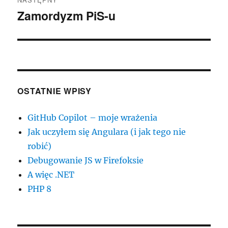
Zamordyzm PiS-u
Następny
wpis:
OSTATNIE WPISY
GitHub Copilot – moje wrażenia
Jak uczyłem się Angulara (i jak tego nie
robić)
Debugowanie JS w Firefoksie
A więc .NET
PHP 8