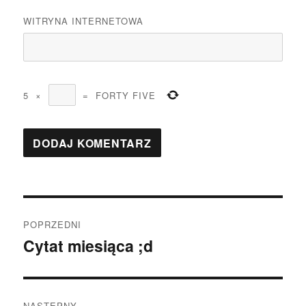
WITRYNA INTERNETOWA
5
×
=
FORTY FIVE
Nawigacja
POPRZEDNI
wpisu
Cytat miesiąca ;d
Poprzedni
wpis:
NASTĘPNY