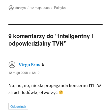
Autor
Data
Kategorie
dandys
12 maja 2008
Polityka
publikacji
9 komentarzy do “Inteligentny i
odpowiedzialny TVN”
Virgo Erns
pisze:
12 maja 2008 o 12:10
No, no, no, niezła propaganda koncernu
ITI
. Aż
strach lodówkę otworzyć
Odpowiedz