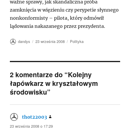
ważne sprawy, jak skandaliczna próba
zamknięcia w więzieniu czy perypetie słynnego
nonkonformisty – pilota, który odmówił
lądowania nakazanego przez prezydenta.
Autor
Data
Kategorie
dandys
23 września 2008
Polityka
publikacji
2 komentarze do “Kolejny
łapówkarz w kryształowym
środowisku”
thot22003
pisze:
23 września 2008 o 17:29