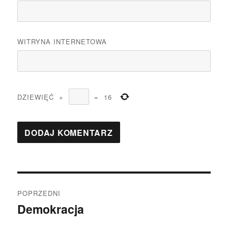
WITRYNA INTERNETOWA
DZIEWIĘĆ
+
=
16
Nawigacja
POPRZEDNI
wpisu
Demokracja
Poprzedni
wpis: