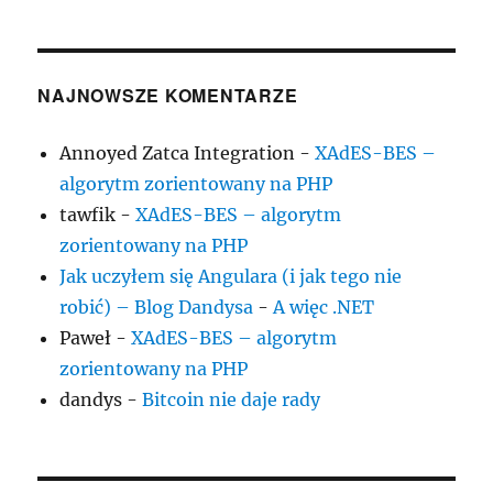
NAJNOWSZE KOMENTARZE
Annoyed Zatca Integration
-
XAdES-BES –
algorytm zorientowany na PHP
tawfik
-
XAdES-BES – algorytm
zorientowany na PHP
Jak uczyłem się Angulara (i jak tego nie
robić) – Blog Dandysa
-
A więc .NET
Paweł
-
XAdES-BES – algorytm
zorientowany na PHP
dandys
-
Bitcoin nie daje rady