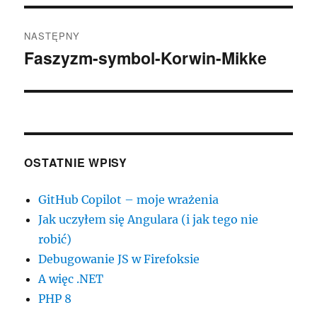
NASTĘPNY
Faszyzm-symbol-Korwin-Mikke
Następny
wpis:
OSTATNIE WPISY
GitHub Copilot – moje wrażenia
Jak uczyłem się Angulara (i jak tego nie
robić)
Debugowanie JS w Firefoksie
A więc .NET
PHP 8