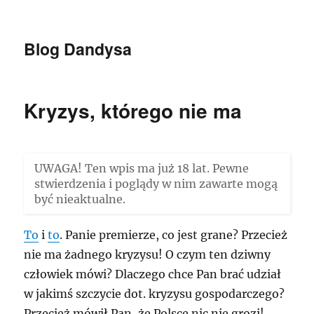
Blog Dandysa
Kryzys, którego nie ma
UWAGA! Ten wpis ma już 18 lat. Pewne
stwierdzenia i poglądy w nim zawarte mogą
być nieaktualne.
To
i
to
. Panie premierze, co jest grane? Przecież
nie ma żadnego kryzysu! O czym ten dziwny
człowiek mówi? Dlaczego chce Pan brać udział
w jakimś szczycie dot. kryzysu gospodarczego?
Przecież mówił Pan, że Polsce nic nie grozi!