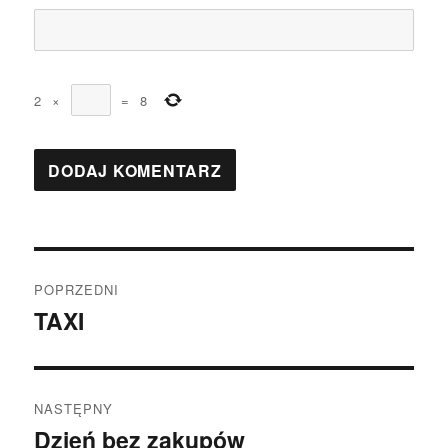
2
×
=
8
Nawigacja
POPRZEDNI
wpisu
TAXI
Poprzedni
wpis:
NASTĘPNY
Dzień bez zakupów
Następny