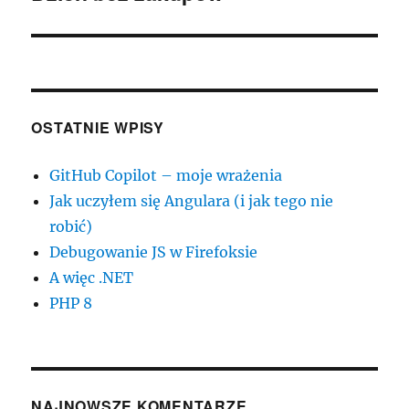
wpis:
OSTATNIE WPISY
GitHub Copilot – moje wrażenia
Jak uczyłem się Angulara (i jak tego nie
robić)
Debugowanie JS w Firefoksie
A więc .NET
PHP 8
NAJNOWSZE KOMENTARZE