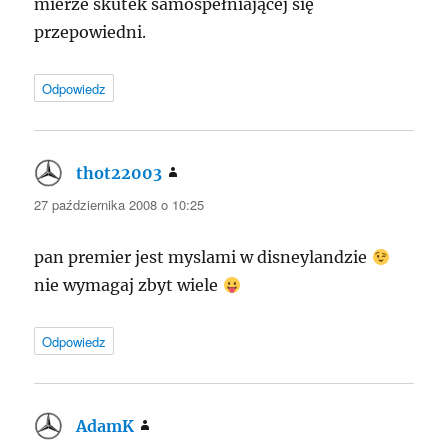
mierze skutek samospełniającej się
przepowiedni.
Odpowiedz
thot22003
pisze:
27 października 2008 o 10:25
pan premier jest myslami w disneylandzie
nie wymagaj zbyt wiele
Odpowiedz
AdamK
pisze: