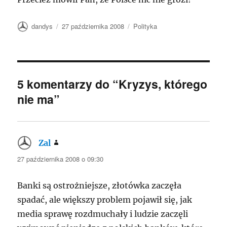
Autor
Data
Kategorie
dandys
27 października 2008
Polityka
publikacji
5 komentarzy do “Kryzys, którego
nie ma”
Zal
pisze:
27 października 2008 o 09:30
Banki są ostrożniejsze, złotówka zaczęła
spadać, ale większy problem pojawił się, jak
media sprawę rozdmuchały i ludzie zaczęli