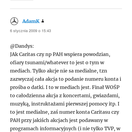
AdamK
pisze:
6 stycznia 2009 o 15:43
@Dandys:
JAk Caritas czy np
PAH
wspiera powodzian,
ofiary tsunami/whatever to jest o tym w
mediach. Tylko akcje nie sa medialne, tzn
zazwyczaj cała akcja to podanie numeru konta i
prośba o datki. I to w mediach jest. Finał WOŚP
to całodzienna akcja z koncertami, gwiazdami,
muzyką, instruktażami pierwszej pomocy itp. I
to jest medialne, zaś numer konta Caritasu czy
PAH
przy jakiśch akcjach jest podawany w
programach informacyjnych (i nie tylko
TVP
, w