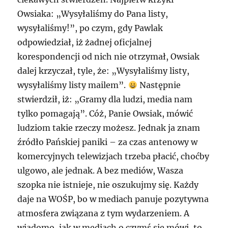
Owsiaka: „Wysyłaliśmy do Pana listy,
wysyłaliśmy!”, po czym, gdy Pawlak
odpowiedział, iż żadnej oficjalnej
korespondencji od nich nie otrzymał, Owsiak
dalej krzyczał, tyle, że: „Wysyłaliśmy listy,
wysyłaliśmy listy mailem”.
Następnie
stwierdził, iż: „Gramy dla ludzi, media nam
tylko pomagają”. Cóż, Panie Owsiak, mówić
ludziom takie rzeczy możesz. Jednak ja znam
źródło Pańskiej paniki – za czas antenowy w
komercyjnych telewizjach trzeba płacić, choćby
ulgowo, ale jednak. A bez mediów, Wasza
szopka nie istnieje, nie oszukujmy się. Każdy
daje na WOŚP, bo w mediach panuje pozytywna
atmosfera związana z tym wydarzeniem. A
wiadomo, jak w mediach o czymś się mówi, to