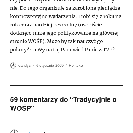
nie. Do tego organizuje za zarobione pieniądze
kontrowersyjne wydarzenia. I robi się z roku na
rok coraz bardziej bezczelny (osobiście
dotknęło mnie jego politykowanie na głównej
stronie WOŚP). Może by tak nauczyć go
pokory? Co Wy na to, Panowie i Panie z TVP?
Autor
Data
Kategorie
dandys
6 stycznia 2009
Polityka
publikacji
59 komentarzy do “Tradycyjnie o
WOŚP”