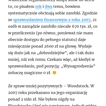
to, co pisałem
rok
i
dwa
temu, bowiem
systematycznie obcinają sobie zarobki. Zgodnie
ze
sprawozdaniem finansowym z roku 2007
, 21
osób w zarządzie zarobiło niecałe 670 tys. zł, co
w przeliczeniu (po równo, ponieważ nie mam
obecnie dostępu do pełnego statutu) daje
miesięcznie ponad 2600 zł na głowę. Wydaje
się dużo jak na „dobrodziejów”, ale i tak dużo
mniej, niż rok temu. Czekam więc, aż kiedyś w
sprawozdaniu, pod pozycją: „Wynagrodzenia”
zobaczę magiczne 0 zł.
Ze spraw mniej pozytywnych – Woodstock. W
2007 roku przekazano na jego organizację
ponad 2 mln zł. Nie byłem nigdy na
Woodstocku i być nie zamierzam, jednak widzę,