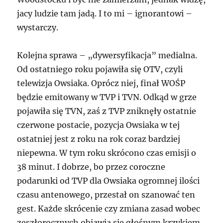
jacy ludzie tam jadą. I to mi – ignorantowi –
wystarczy.
Kolejna sprawa – „dywersyfikacja” medialna.
Od ostatniego roku pojawiła się OTV, czyli
telewizja Owsiaka. Oprócz niej, finał WOŚP
będzie emitowany w TVP i TVN. Odkąd w grze
pojawiła się TVN, zaś z TVP zniknęły ostatnie
czerwone postacie, pozycja Owsiaka w tej
ostatniej jest z roku na rok coraz bardziej
niepewna. W tym roku skrócono czas emisji o
38 minut. I dobrze, bo przez coroczne
podarunki od TVP dla Owsiaka ogromnej ilości
czasu antenowego, przestał on szanować ten
gest. Każde skrócenie czy zmiana zasad wobec
zeszłorocznych objawia się głośnym krzykiem