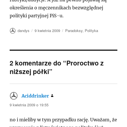
określenia o męczennikach bezwzględnej
polityki partyjnej PiS-u.
Autor
Data
Kategorie
dandys
9 kwietnia 2009
Paradoksy
,
Polityka
publikacji
2 komentarze do “Proroctwo z
niższej półki”
Aciddrinker
pisze:
9 kwietnia 2009 o 19:55
no i mieliby w tym przypadku rację. Uważam, że