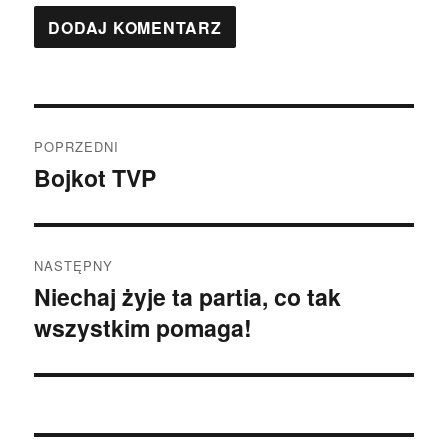
Nawigacja
POPRZEDNI
wpisu
Bojkot TVP
Poprzedni
wpis:
NASTĘPNY
Niechaj żyje ta partia, co tak
Następny
wszystkim pomaga!
wpis: