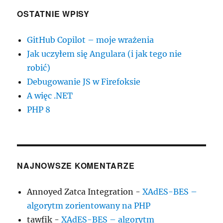
OSTATNIE WPISY
GitHub Copilot – moje wrażenia
Jak uczyłem się Angulara (i jak tego nie
robić)
Debugowanie JS w Firefoksie
A więc .NET
PHP 8
NAJNOWSZE KOMENTARZE
Annoyed Zatca Integration
-
XAdES-BES –
algorytm zorientowany na PHP
tawfik
-
XAdES-BES – algorytm