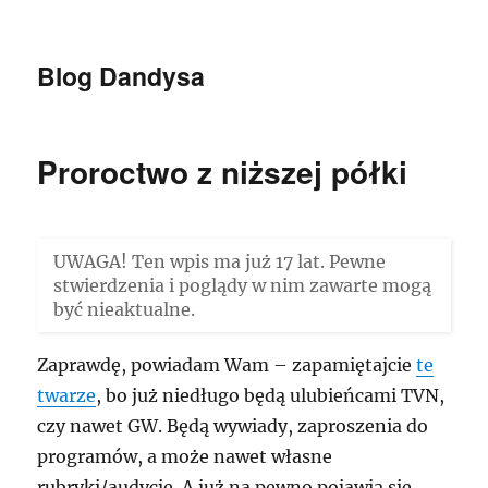
Blog Dandysa
Proroctwo z niższej półki
UWAGA! Ten wpis ma już 17 lat. Pewne
stwierdzenia i poglądy w nim zawarte mogą
być nieaktualne.
Zaprawdę, powiadam Wam – zapamiętajcie
te
twarze
, bo już niedługo będą ulubieńcami TVN,
czy nawet GW. Będą wywiady, zaproszenia do
programów, a może nawet własne
rubryki/audycje. A już na pewno pojawią się