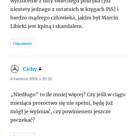
wyrzucenie z listy świetnego polityka [już
niestety jednego z ostatnich w kręgach PiS] i
bardzo mądrego człowieka, jakim był Marcin
Libicki jest kpiną i skandalem.
Odpowiedz
Cichy
pisze:
9 kwietnia 2009 o 20:32
„Niedługo” to ile mniej więcej? Czy jeśli w ciągu
miesiąca proroctwo się nie spełni, będę już
mógł je wyśmiać, czy powinienem jeszcze
poczekać?