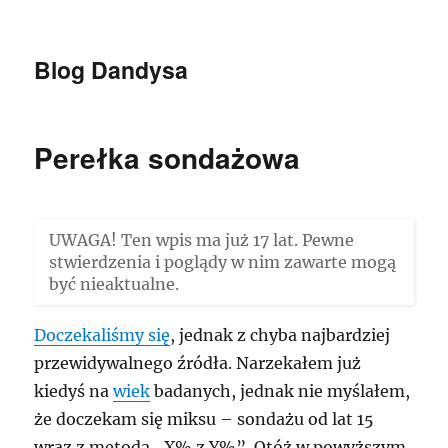
Blog Dandysa
Perełka sondażowa
UWAGA! Ten wpis ma już 17 lat. Pewne
stwierdzenia i poglądy w nim zawarte mogą
być nieaktualne.
Doczekaliśmy się
, jednak z chyba najbardziej
przewidywalnego źródła. Narzekałem już
kiedyś na
wiek
badanych, jednak nie myślałem,
że doczekam się miksu – sondażu od lat 15
wraz z metodą „X% z Y%”. Otóż w powyższym