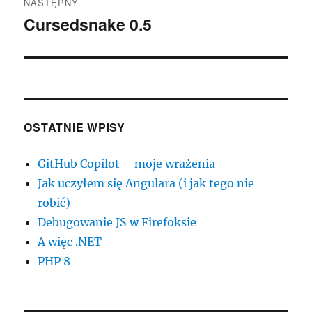
NASTĘPNY
Cursedsnake 0.5
Następny
wpis:
OSTATNIE WPISY
GitHub Copilot – moje wrażenia
Jak uczyłem się Angulara (i jak tego nie
robić)
Debugowanie JS w Firefoksie
A więc .NET
PHP 8