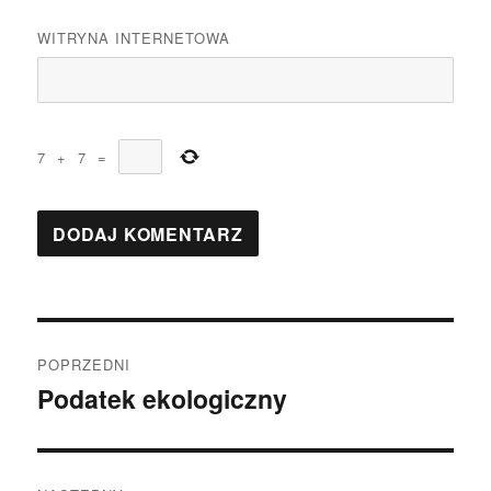
WITRYNA INTERNETOWA
7
+
7
=
Nawigacja
POPRZEDNI
wpisu
Podatek ekologiczny
Poprzedni
wpis: