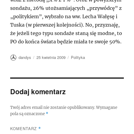
sondażu, 26% utożsamiających „przywódcę” z
„politykiem”, wybrało na ww. Lecha Wałęsę i
Tuska (w pierwszej kolejności). No, przyznaję,
że jeżeli tego typu sondaże staną się modne, to
PO do końca świata będzie miała te swoje 50%.
Autor
Data
Kategorie
dandys
25 kwietnia 2009
Polityka
publikacji
Dodaj komentarz
Twój adres email nie zostanie opublikowany.
Wymagane
pola są oznaczone
*
KOMENTARZ
*