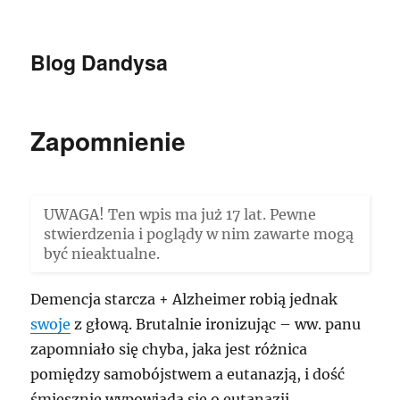
Blog Dandysa
Zapomnienie
UWAGA! Ten wpis ma już 17 lat. Pewne
stwierdzenia i poglądy w nim zawarte mogą
być nieaktualne.
Demencja starcza + Alzheimer robią jednak
swoje
z głową. Brutalnie ironizując – ww. panu
zapomniało się chyba, jaka jest różnica
pomiędzy samobójstwem a eutanazją, i dość
śmiesznie wypowiada się o eutanazji,