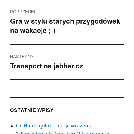
Nawigacja
POPRZEDNI
wpisu
Gra w stylu starych przygodówek
Poprzedni
na wakacje ;-)
wpis:
NASTĘPNY
Transport na jabber.cz
Następny
wpis:
OSTATNIE WPISY
GitHub Copilot – moje wrażenia