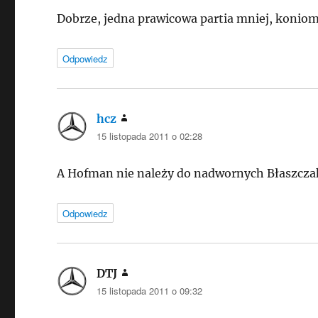
Dobrze, jedna prawicowa partia mniej, koniom
Odpowiedz
hcz
pisze:
15 listopada 2011 o 02:28
A Hofman nie należy do nadwornych Błaszczak
Odpowiedz
DTJ
pisze:
15 listopada 2011 o 09:32