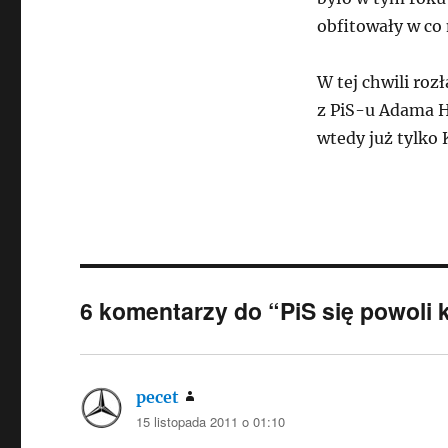
obfitowały w co
W tej chwili roz
z PiS-u Adama H
wtedy już tylko 
6 komentarzy do “PiS się powoli
pecet
pisze:
15 listopada 2011 o 01:10