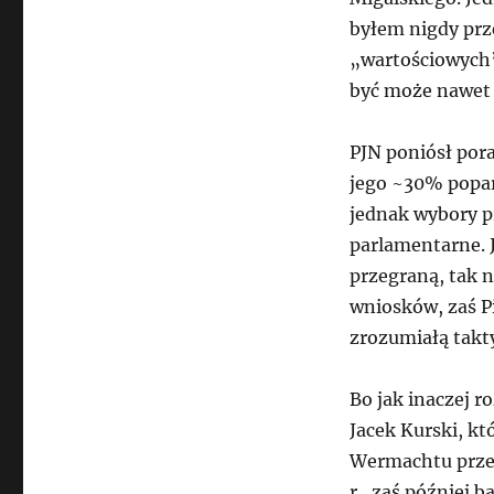
byłem nigdy prze
„wartościowych”
być może nawet t
PJN poniósł por
jego ~30% popar
jednak wybory p
parlamentarne. 
przegraną, tak 
wniosków, zaś Pi
zrozumiałą takt
Bo jak inaczej r
Jacek Kurski, kt
Wermachtu przec
r., zaś później 