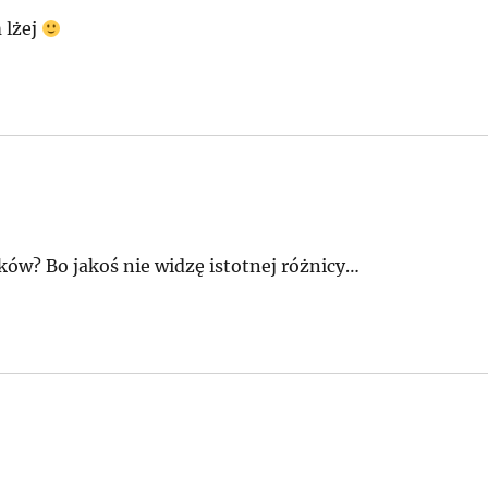
 lżej
ów? Bo jakoś nie widzę istotnej różnicy…