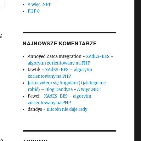
A więc .NET
PHP 8
e
ę
NAJNOWSZE KOMENTARZE
Annoyed Zatca Integration
-
XAdES-BES –
algorytm zorientowany na PHP
tawfik
-
XAdES-BES – algorytm
zorientowany na PHP
Jak uczyłem się Angulara (i jak tego nie
robić) – Blog Dandysa
-
A więc .NET
Paweł
-
XAdES-BES – algorytm
zorientowany na PHP
dandys
-
Bitcoin nie daje rady
ie