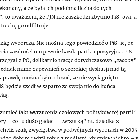
konany, a że była ich podobna liczba do tych
, to uważałem, że PJN nie zaszkodzi zbytnio PiS-owi, a
rochę go odfiltruje.
ażkę wyborczą. Nie można tego powiedzieć o PiS-ie, bo
cia zazdrości mu pewnie każda partia opozycyjna. PiS
rzegrał z PO, delikatnie tracąc dotychczasowe „zasoby”
Jednak mimo zapewnień o szerokiej dyskusji nad tą
naprawdę można było odczuć, że nie wyciągnięto
S będzie szedł w zaparte ze swoją nie do końca
yką.
ozumieć fakt wyrzucenia czołowych polityków tej partii?
óry – co tu dużo gadać – „wrzutką” nt. dziadka z
hylił szalę zwycięstwa w podwójnych wyborach w 2005
bardzo dobrze radził sobie z mediami. Zbigniew Ziobro – 