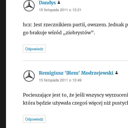
Dandys
pisze:
15 listopada 2011 o 13:21
hcz: Jest rzecznikiem partii, owszem. Jednak 
go brakuje wśród „ziobrystów”.
Odpowiedz
Remigiusz 'lRem' Modrzejewski
pisz
15 listopada 2011 o 13:49
Pocieszające jest to, że jeśli wszyscy wyrzuce
która będzie używała czegoś więcej niż pusty
Odpowiedz