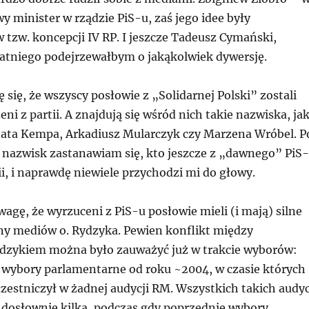
y minister w rządzie PiS-u, zaś jego idee były
tzw. koncepcji IV RP. I jeszcze Tadeusz Cymański,
tatniego podejrzewałbym o jakąkolwiek dywersję.
ę się, że wszyscy posłowie z „Solidarnej Polski” zostali
ni z partii. A znajdują się wśród nich takie nazwiska, jak
eata Kempa, Arkadiusz Mularczyk czy Marzena Wróbel. P
nazwisk zastanawiam się, kto jeszcze z „dawnego” PiS
tii, i naprawdę niewiele przychodzi mi do głowy.
agę, że wyrzuceni z PiS-u posłowie mieli (i mają) silne
ony mediów o. Rydzyka. Pewien konflikt między
dzykiem można było zauważyć już w trakcie wyborów:
e wybory parlamentarne od roku ~2004, w czasie których
zestniczył w żadnej audycji RM. Wszystkich takich audyc
 dosłownie kilka, podczas gdy poprzednie wybory