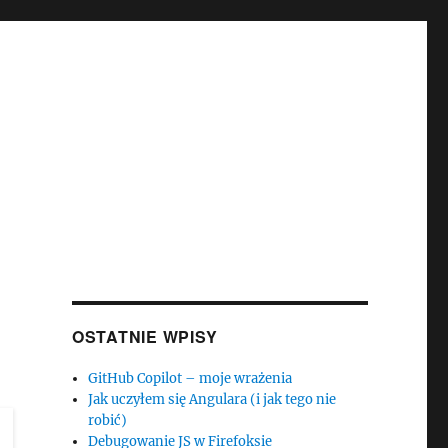
OSTATNIE WPISY
GitHub Copilot – moje wrażenia
Jak uczyłem się Angulara (i jak tego nie
robić)
Debugowanie JS w Firefoksie