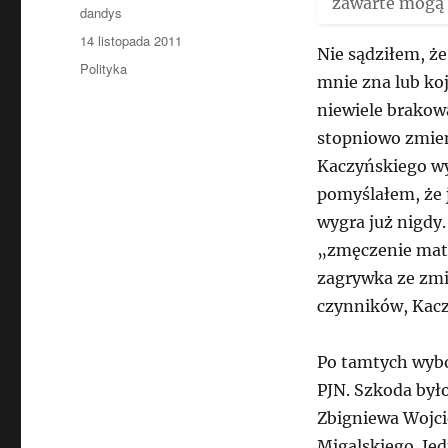
zawarte mogą 
Autor
dandys
Data
14 listopada 2011
Nie sądziłem, że
publikacji
Kategorie
Polityka
mnie zna lub koj
niewiele brakowa
stopniowo zmien
Kaczyńskiego wy
pomyślałem, że j
wygra już nigdy.
„zmęczenie mate
zagrywka ze zmi
czynników, Kacz
Po tamtych wybo
PJN. Szkoda było
Zbigniewa Wojci
Migalskiego. Jed