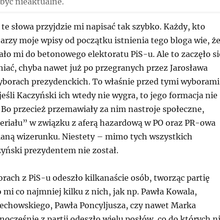
być nieaktualne.
 te słowa przyjdzie mi napisać tak szybko. Każdy, kto
arzy moje wpisy od początku istnienia tego bloga wie, ż
ło mi do betonowego elektoratu PiS-u. Ale to zaczęło si
iać, chyba nawet już po przegranych przez Jarosława
borach prezydenckich. To właśnie przed tymi wyborami
eśli Kaczyński ich wtedy nie wygra, to jego formacja nie
 Bo przecież przemawiały za nim nastroje społeczne,
riału” w związku z aferą hazardową w PO oraz PR-owa
aną wizerunku. Niestety – mimo tych wszystkich
yński prezydentem nie został.
rach z PiS-u odeszło kilkanaście osób, tworząc partię
 mi co najmniej kilku z nich, jak np. Pawła Kowala,
echowskiego, Pawła Poncyljusza, czy nawet Marka
nocześnie z partii odeszło wielu posłów, co do których n