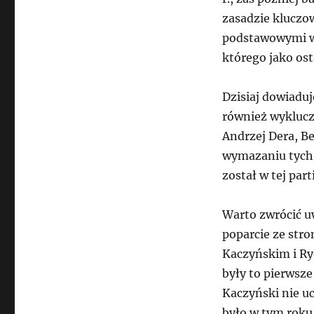
zasadzie kluczow
podstawowymi w 
którego jako os
Dzisiaj dowiaduj
również wyklucze
Andrzej Dera, B
wymazaniu tych 
został w tej par
Warto zwrócić uw
poparcie ze str
Kaczyńskim i Ry
były to pierwsz
Kaczyński nie uc
było w tym roku