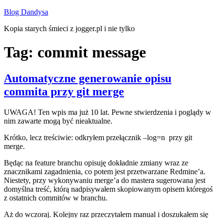
Przejdź
Blog Dandysa
do
Kopia starych śmieci z jogger.pl i nie tylko
treści
Tag:
commit message
Automatyczne generowanie opisu
commita przy git merge
UWAGA! Ten wpis ma już 10 lat. Pewne stwierdzenia i poglądy w
nim zawarte mogą być nieaktualne.
Krótko, lecz treściwie: odkryłem przełącznik
–log=n
przy git
merge.
Będąc na feature branchu opisuję dokładnie zmiany wraz ze
znacznikami zagadnienia, co potem jest przetwarzane Redmine’a.
Niestety, przy wykonywaniu merge’a do mastera sugerowana jest
domyślna treść, którą nadpisywałem skopiowanym opisem któregoś
z ostatnich commitów w branchu.
Aż do wczoraj. Kolejny raz przeczytałem manual i doszukałem się