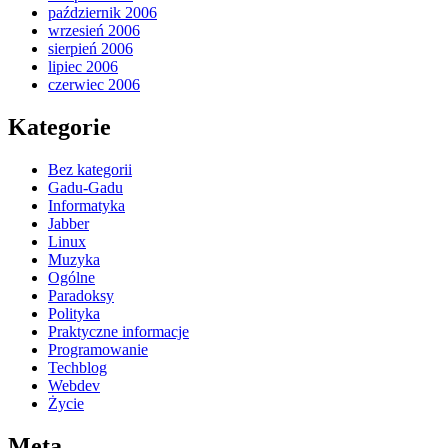
październik 2006
wrzesień 2006
sierpień 2006
lipiec 2006
czerwiec 2006
Kategorie
Bez kategorii
Gadu-Gadu
Informatyka
Jabber
Linux
Muzyka
Ogólne
Paradoksy
Polityka
Praktyczne informacje
Programowanie
Techblog
Webdev
Życie
Meta