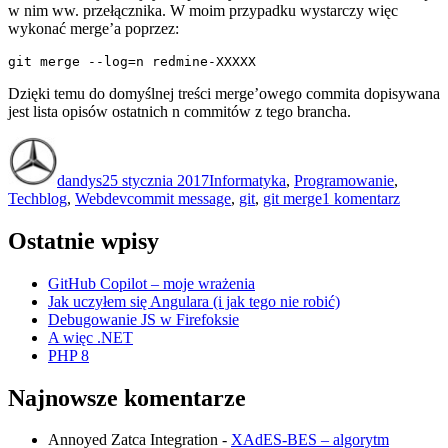
w nim ww. przełącznika. W moim przypadku wystarczy więc
wykonać merge’a poprzez:
git merge --log=n redmine-XXXXX
Dzięki temu do domyślnej treści merge’owego commita dopisywana
jest lista opisów ostatnich n commitów z tego brancha.
Autor
Data
Kategorie
publikacji
dandys
25 stycznia 2017
Informatyka
,
Programowanie
,
Tagi
do
Techblog
,
Webdev
commit message
,
git
,
git merge
1 komentarz
Automa
genero
Ostatnie wpisy
opisu
commit
GitHub Copilot – moje wrażenia
przy
Jak uczyłem się Angulara (i jak tego nie robić)
git
Debugowanie JS w Firefoksie
merge
A więc .NET
PHP 8
Najnowsze komentarze
Annoyed Zatca Integration
-
XAdES-BES – algorytm