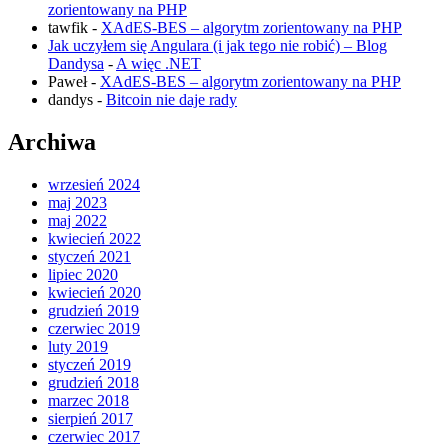
zorientowany na PHP
tawfik
-
XAdES-BES – algorytm zorientowany na PHP
Jak uczyłem się Angulara (i jak tego nie robić) – Blog
Dandysa
-
A więc .NET
Paweł
-
XAdES-BES – algorytm zorientowany na PHP
dandys
-
Bitcoin nie daje rady
Archiwa
wrzesień 2024
maj 2023
maj 2022
kwiecień 2022
styczeń 2021
lipiec 2020
kwiecień 2020
grudzień 2019
czerwiec 2019
luty 2019
styczeń 2019
grudzień 2018
marzec 2018
sierpień 2017
czerwiec 2017