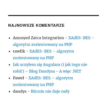
NAJNOWSZE KOMENTARZE
Annoyed Zatca Integration
-
XAdES-BES –
algorytm zorientowany na PHP
tawfik
-
XAdES-BES – algorytm
zorientowany na PHP
Jak uczyłem się Angulara (i jak tego nie
robić) – Blog Dandysa
-
A więc .NET
Paweł
-
XAdES-BES – algorytm
zorientowany na PHP
dandys
-
Bitcoin nie daje rady