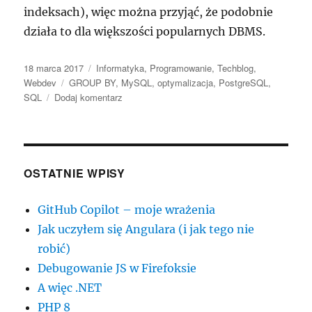
indeksach), więc można przyjąć, że podobnie
działa to dla większości popularnych DBMS.
Data
Kategorie
18 marca 2017
Informatyka
,
Programowanie
,
Techblog
,
publikacji
Tagi
Webdev
GROUP BY
,
MySQL
,
optymalizacja
,
PostgreSQL
,
do
SQL
Dodaj komentarz
Optymalizacja
zapytań
z
GROUP
BY
OSTATNIE WPISY
w
MySQL
GitHub Copilot – moje wrażenia
(i
nie
Jak uczyłem się Angulara (i jak tego nie
tylko)
robić)
Debugowanie JS w Firefoksie
A więc .NET
PHP 8