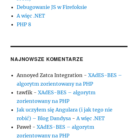
Debugowanie JS w Firefoksie
A więc .NET
PHP 8
NAJNOWSZE KOMENTARZE
Annoyed Zatca Integration
-
XAdES-BES –
algorytm zorientowany na PHP
tawfik
-
XAdES-BES – algorytm
zorientowany na PHP
Jak uczyłem się Angulara (i jak tego nie
robić) – Blog Dandysa
-
A więc .NET
Paweł
-
XAdES-BES – algorytm
zorientowany na PHP