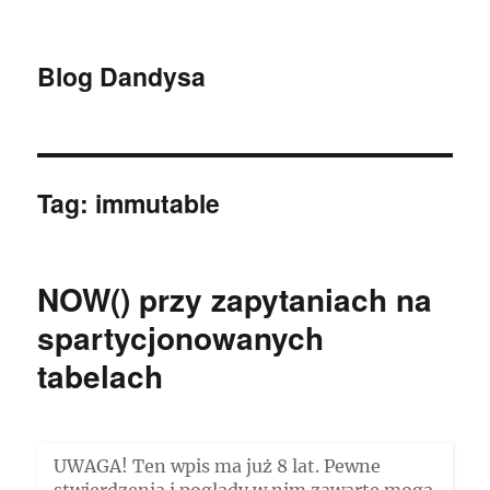
Blog Dandysa
Tag:
immutable
NOW() przy zapytaniach na
spartycjonowanych
tabelach
UWAGA! Ten wpis ma już 8 lat. Pewne