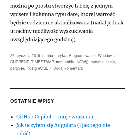
można po prostu stworzyć tabelę z jednym
wpisem i kolumną typu date, której wartość
będzie codziennie aktualizowana (nadal jednak
utracimy możliwość wyszukiwania
uwzględniającego godzinę).
Data
Kategorie
Tagi
26 stycznia 2019
Informatyka
,
Programowanie
,
Webdev
publikacji
CURRENT_TIMESTAMP
,
immutable
,
NOW()
,
optymalizacja
,
do
partycje
,
PostgreSQL
Dodaj komentarz
NOW()
przy
zapytaniach
na
spartycjonowanych
OSTATNIE WPISY
tabelach
GitHub Copilot – moje wrażenia
Jak uczyłem się Angulara (i jak tego nie
robić)