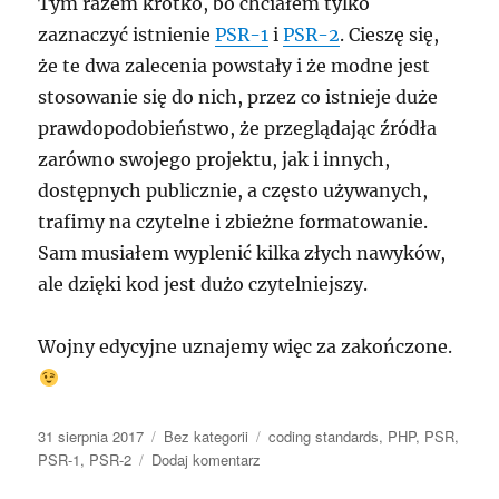
Tym razem krótko, bo chciałem tylko
zaznaczyć istnienie
PSR-1
i
PSR-2
. Cieszę się,
że te dwa zalecenia powstały i że modne jest
stosowanie się do nich, przez co istnieje duże
prawdopodobieństwo, że przeglądając źródła
zarówno swojego projektu, jak i innych,
dostępnych publicznie, a często używanych,
trafimy na czytelne i zbieżne formatowanie.
Sam musiałem wyplenić kilka złych nawyków,
ale dzięki kod jest dużo czytelniejszy.
Wojny edycyjne uznajemy więc za zakończone.
Data
Kategorie
Tagi
31 sierpnia 2017
Bez kategorii
coding standards
,
PHP
,
PSR
,
publikacji
do
PSR-1
,
PSR-2
Dodaj komentarz
PSR-