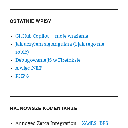
1
i
PSR-
2
OSTATNIE WPISY
GitHub Copilot – moje wrażenia
Jak uczyłem się Angulara (i jak tego nie
robić)
Debugowanie JS w Firefoksie
A więc .NET
PHP 8
NAJNOWSZE KOMENTARZE
Annoyed Zatca Integration
-
XAdES-BES –