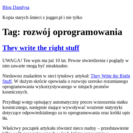
Przejdź
Blog Dandysa
do
Kopia starych śmieci z jogger.pl i nie tylko
treści
Tag:
rozwój oprogramowania
They write the right stuff
UWAGA! Ten wpis ma już 10 lat. Pewne stwierdzenia i poglądy w
nim zawarte mogą być nieaktualne.
Niedawno znalazłem w sieci tytułowy artykuł:
They Write the Right
Stuff
. W dużym skrócie opowiada o rozwoju szeroko rozumianego
oprogramowania wykorzystywanego w misjach promów
kosmicznych.
Przydługi wstęp opisujący automatyczny proces wznoszenia statku
kosmicznego, następnie mające wywoływać wrażenie statystyki
dotyczące odpowiedzialnego za to oprogramowania oraz krótki opis
tła.
Właściwy początek artykułu również nieco nudny – przedstawienie