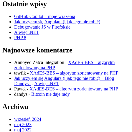
write
Ostatnie wpisy
the
right
GitHub Copilot – moje wrażenia
stuff
Jak uczyłem się Angulara (i jak tego nie robić)
Debugowanie JS w Firefoksie
A więc .NET
PHP 8
Najnowsze komentarze
Annoyed Zatca Integration
-
XAdES-BES – algorytm
zorientowany na PHP
tawfik
-
XAdES-BES – algorytm zorientowany na PHP
Jak uczyłem się Angulara (i jak tego nie robić) – Blog
Dandysa
-
A więc .NET
Paweł
-
XAdES-BES – algorytm zorientowany na PHP
dandys
-
Bitcoin nie daje rady
Archiwa
wrzesień 2024
maj 2023
maj 2022