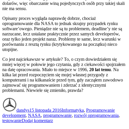
dolarów, więc obarczanie winą pojedynczych osób przy takiej skali
nie ma sensu.
Opisany proces wygląda naprawdę dobrze, chociaż
oprogramowanie dla NASA to jednak skrajny przypadek rynku
software’owego. Pieniądze nie są tu problemem, deadline’y nie są
narzucane, lecz ustalane praktycznie przez samych developerów,
oraz tylko jeden projekt naraz. Problemy te same, lecz warunki w
porównaniu z resztą rynku (krytykowanego na początku) nieco
utopijne.
Co jest najciekawsze w artykule? To, o czym dowiedziałem się
mniej więcej w połowie jego czytania, gdy z ciekawości spojrzałem
na datę opracowania. Miało to miejsce w 1996,
20 lat temu
. Na
kilka lat przed rozpoczęciem się mojej własnej przygody z
komputerami i na kilkanaście przed tym, gdy zacząłem zawodowo
zajmować się programowaniem i zderzać z identycznymi
problemami. Niewiele się zmieniło, prawda?
Autor
Data
Kategorie
Tagi
publikacji
dandys
15 listopada 2016
Informatyka
,
Programowanie
development
,
NASA
,
programowanie
,
rozwój oprogramowania
,
do
testowanie
Dodaj komentarz
They