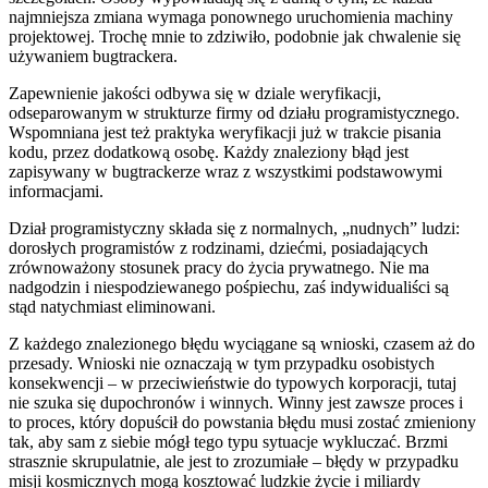
najmniejsza zmiana wymaga ponownego uruchomienia machiny
projektowej. Trochę mnie to zdziwiło, podobnie jak chwalenie się
używaniem bugtrackera.
Zapewnienie jakości odbywa się w dziale weryfikacji,
odseparowanym w strukturze firmy od działu programistycznego.
Wspomniana jest też praktyka weryfikacji już w trakcie pisania
kodu, przez dodatkową osobę. Każdy znaleziony błąd jest
zapisywany w bugtrackerze wraz z wszystkimi podstawowymi
informacjami.
Dział programistyczny składa się z normalnych, „nudnych” ludzi:
dorosłych programistów z rodzinami, dziećmi, posiadających
zrównoważony stosunek pracy do życia prywatnego. Nie ma
nadgodzin i niespodziewanego pośpiechu, zaś indywidualiści są
stąd natychmiast eliminowani.
Z każdego znalezionego błędu wyciągane są wnioski, czasem aż do
przesady. Wnioski nie oznaczają w tym przypadku osobistych
konsekwencji – w przeciwieństwie do typowych korporacji, tutaj
nie szuka się dupochronów i winnych. Winny jest zawsze proces i
to proces, który dopuścił do powstania błędu musi zostać zmieniony
tak, aby sam z siebie mógł tego typu sytuacje wykluczać. Brzmi
strasznie skrupulatnie, ale jest to zrozumiałe – błędy w przypadku
misji kosmicznych mogą kosztować ludzkie życie i miliardy