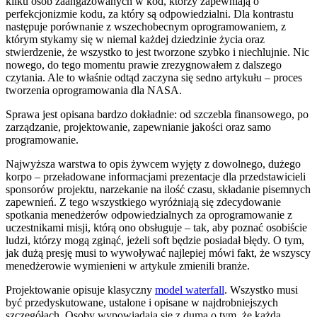
kilku osób zaangażowanych w kod, którzy zapewniają o
perfekcjonizmie kodu, za który są odpowiedzialni. Dla kontrastu
następuje porównanie z wszechobecnym oprogramowaniem, z
którym stykamy się w niemal każdej dziedzinie życia oraz
stwierdzenie, że wszystko to jest tworzone szybko i niechlujnie. Nic
nowego, do tego momentu prawie zrezygnowałem z dalszego
czytania. Ale to właśnie odtąd zaczyna się sedno artykułu – proces
tworzenia oprogramowania dla NASA.
Sprawa jest opisana bardzo dokładnie: od szczebla finansowego, po
zarządzanie, projektowanie, zapewnianie jakości oraz samo
programowanie.
Najwyższa warstwa to opis żywcem wyjęty z dowolnego, dużego
korpo – przeładowane informacjami prezentacje dla przedstawicieli
sponsorów projektu, narzekanie na ilość czasu, składanie pisemnych
zapewnień. Z tego wszystkiego wyróżniają się zdecydowanie
spotkania menedżerów odpowiedzialnych za oprogramowanie z
uczestnikami misji, którą ono obsługuje – tak, aby poznać osobiście
ludzi, którzy mogą zginąć, jeżeli soft będzie posiadał błędy. O tym,
jak dużą presję musi to wywoływać najlepiej mówi fakt, że wszyscy
menedżerowie wymienieni w artykule zmienili branże.
Projektowanie opisuje klasyczny
model waterfall
. Wszystko musi
być przedyskutowane, ustalone i opisane w najdrobniejszych
szczegółach. Osoby wypowiadają się z dumą o tym, że każda