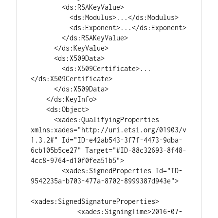
        <ds:RSAKeyValue>

          <ds:Modulus>...</ds:Modulus>

          <ds:Exponent>...</ds:Exponent>

        </ds:RSAKeyValue>

      </ds:KeyValue>

      <ds:X509Data>

        <ds:X509Certificate>...
</ds:X509Certificate>

      </ds:X509Data>

    </ds:KeyInfo>

    <ds:Object>

      <xades:QualifyingProperties 
xmlns:xades="http://uri.etsi.org/01903/v
1.3.2#" Id="ID-e42ab543-3f7f-4473-9dba-
6cb105b5ce27" Target="#ID-88c32693-8f48-
4cc8-9764-d10f0fea51b5">

        <xades:SignedProperties Id="ID-
9542235a-b703-477a-8702-8999387d943e">

<xades:SignedSignatureProperties>

            <xades:SigningTime>2016-07-