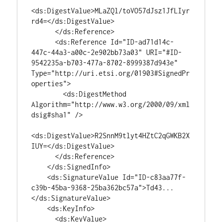
<ds:DigestValue>MLaZQl/toVO57dJsz1JfLIyr
rd4=</ds:DigestValue>

      </ds:Reference>

      <ds:Reference Id="ID-ad71d14c-
447c-44a3-a00c-2e902bb73a03" URI="#ID-
9542235a-b703-477a-8702-8999387d943e" 
Type="http://uri.etsi.org/01903#SignedPr
operties">

        <ds:DigestMethod 
Algorithm="http://www.w3.org/2000/09/xml
dsig#sha1" />

<ds:DigestValue>R2SnnM9tlyt4HZtC2qGWKB2X
IUY=</ds:DigestValue>

      </ds:Reference>

    </ds:SignedInfo>

    <ds:SignatureValue Id="ID-c83aa77f-
c39b-45ba-9368-25ba362bc57a">Td43...
</ds:SignatureValue>

    <ds:KeyInfo>

      <ds:KeyValue>
