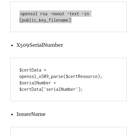
openssl rsa -noout -text -
in
[
public_key_filename
]
X509SerialNumber
$certData = 
openssl_x509_parse($certResource);

$serialNumber = 
$certData['serialNumber'];
IssuerName