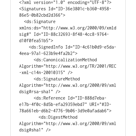
<?xml version="1.0" encoding="UTF-8"?>

<Signatures Id="ID-36e3801c-b360-4958-
86e5-0b82cbd2d366">

  <ds:Signature 
xmlns:ds="http://www.w3.org/2000/09/xmld
sig#" Id="ID-88c32693-8f48-4cc8-9764-
d10f0fea51b5">

    <ds:SignedInfo Id="ID-4c61b0d9-e5da-
4eea-97a1-623b9e4fa2b2">

      <ds:CanonicalizationMethod 
Algorithm="http://www.w3.org/TR/2001/REC
-xml-c14n-20010315" />

      <ds:SignatureMethod 
Algorithm="http://www.w3.org/2000/09/xml
dsig#rsa-sha1" />

      <ds:Reference Id="ID-888d7eba-
e17b-4f0c-8d5b-efa29359ebd7" URI="#ID-
78a661eb-d6b2-4776-9b06-3d9e0afadab6">

        <ds:DigestMethod 
Algorithm="http://www.w3.org/2000/09/xml
dsig#sha1" />
