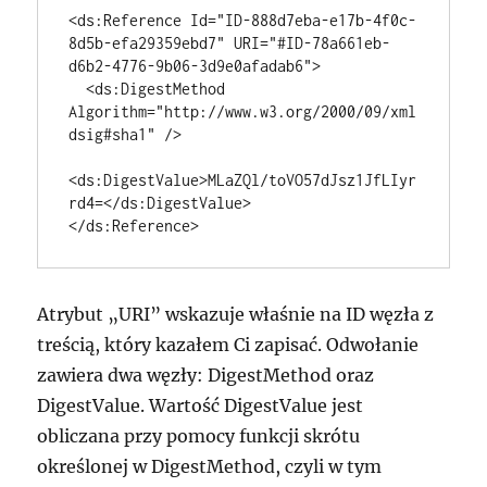
<ds:Reference Id="ID-888d7eba-e17b-4f0c-
8d5b-efa29359ebd7" URI="#ID-78a661eb-
d6b2-4776-9b06-3d9e0afadab6">

  <ds:DigestMethod 
Algorithm="http://www.w3.org/2000/09/xml
dsig#sha1" />

<ds:DigestValue>MLaZQl/toVO57dJsz1JfLIyr
rd4=</ds:DigestValue>

</ds:Reference>
Atrybut „URI” wskazuje właśnie na ID węzła z
treścią, który kazałem Ci zapisać. Odwołanie
zawiera dwa węzły: DigestMethod oraz
DigestValue. Wartość DigestValue jest
obliczana przy pomocy funkcji skrótu
określonej w DigestMethod, czyli w tym