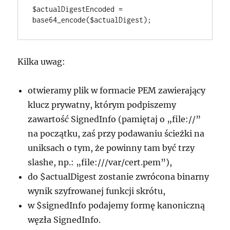
$actualDigestEncoded = 
base64_encode($actualDigest);
Kilka uwag:
otwieramy plik w formacie PEM zawierający
klucz prywatny, którym podpiszemy
zawartość SignedInfo (pamiętaj o „file://”
na początku, zaś przy podawaniu ścieżki na
uniksach o tym, że powinny tam być trzy
slashe, np.: „file:///var/cert.pem”),
do $actualDigest zostanie zwrócona binarny
wynik szyfrowanej funkcji skrótu,
w $signedInfo podajemy formę kanoniczną
węzła SignedInfo.