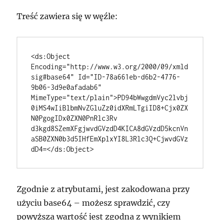
Treść zawiera się w węźle:
<ds:Object 
Encoding="http://www.w3.org/2000/09/xmld
sig#base64" Id="ID-78a661eb-d6b2-4776-
9b06-3d9e0afadab6" 
MimeType="text/plain">PD94bWwgdmVyc2lvbj
0iMS4wIiBlbmNvZGluZz0idXRmLTgiID8+Cjx0ZX
N0PgogIDx0ZXN0PnRlc3Rv

d3kgd8SZemXFgjwvdGVzdD4KICA8dGVzdD5kcnVn
aSB0ZXN0b3d5IHfEmXplxYI8L3Rlc3Q+CjwvdGVz

dD4=</ds:Object>
Zgodnie z atrybutami, jest zakodowana przy
użyciu base64 – możesz sprawdzić, czy
powyższa wartość jest zgodna z wynikiem