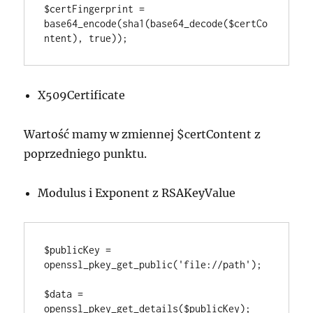
$certFingerprint = 
base64_encode(sha1(base64_decode($certCo
ntent), true));
X509Certificate
Wartość mamy w zmiennej $certContent z
poprzedniego punktu.
Modulus i Exponent z RSAKeyValue
$publicKey = 
openssl_pkey_get_public('file://path');

$data = 
openssl_pkey_get_details($publicKey);
