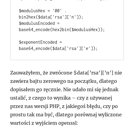
$modulusHex = '00' . 
bin2hex($data['rsa']['n']);

$modulusEncoded = 
base64_encode(hex2bin($modulusHex));

$exponentEncoded = 
base64_encode($data['rsa']['e']);
Zauważyłem, że zwrócone $data[’rsa’][’n’] nie
zawiera bajtu zerowego na początku, dlatego
dopisałem go ręcznie. Nie udało mi się jednak
ustalić, z czego to wynika – czy z używanej
przez nas wersji PHP, z jakiegoś błędu, czy po
prostu tak ma być, dlatego porównaj wyliczone
wartości z wyjściem openssl: