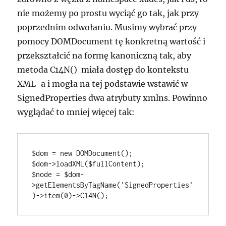
nie możemy po prostu wyciąć go tak, jak przy
poprzednim odwołaniu. Musimy wybrać przy
pomocy DOMDocument tę konkretną wartość i
przekształcić na formę kanoniczną tak, aby
metoda
C14N()
miała dostęp do kontekstu
XML-a i mogła na tej podstawie wstawić w
SignedProperties dwa atrybuty xmlns. Powinno
wyglądać to mniej więcej tak:
$dom = new DOMDocument();

$dom->loadXML($fullContent);

$node = $dom-
>getElementsByTagName('SignedProperties'
)->item(0)->C14N();