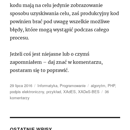
kodu mają na celu jedynie zobrazowanie
sposobu uzyskiwania celu, zaś produkcyjny kod
powinien brać pod uwagę wszelkie możliwe
błędy, które mogą wystąpić podczas całego
procesu.
Jeżeli coś jest niejasne lub o czymś
zapomniałem – daj znać w komentarzu,
postaram się to poprawić.
Data
Kategorie
Tagi
29 lipca 2016
Informatyka
,
Programowanie
algorytm
,
PHP
,
publikacji
podpis elektroniczny
,
przykład
,
XAdES
,
XADeS-BES
36
do
komentarzy
XAdES-
BES
–
algorytm
zorientowany
OSTATNIE WPISY