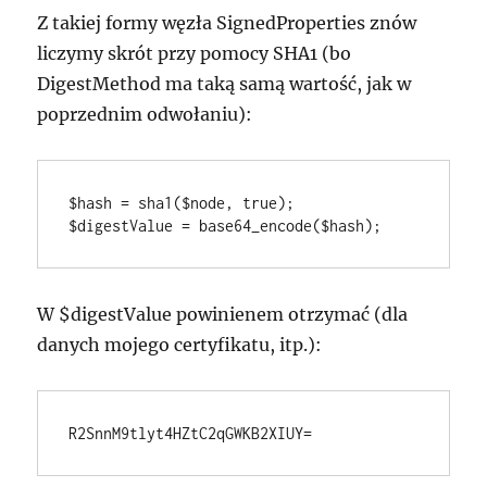
Z takiej formy węzła SignedProperties znów
liczymy skrót przy pomocy SHA1 (bo
DigestMethod ma taką samą wartość, jak w
poprzednim odwołaniu):
$hash = sha1($node, true);

$digestValue = base64_encode($hash);
W $digestValue powinienem otrzymać (dla
danych mojego certyfikatu, itp.):
R2SnnM9tlyt4HZtC2qGWKB2XIUY=