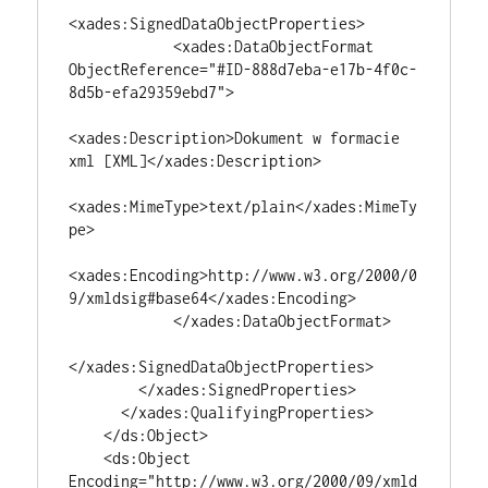
<xades:SignedDataObjectProperties>

            <xades:DataObjectFormat 
ObjectReference="#ID-888d7eba-e17b-4f0c-
8d5b-efa29359ebd7">

<xades:Description>Dokument w formacie 
xml [XML]</xades:Description>

<xades:MimeType>text/plain</xades:MimeTy
pe>

<xades:Encoding>http://www.w3.org/2000/0
9/xmldsig#base64</xades:Encoding>

            </xades:DataObjectFormat>

</xades:SignedDataObjectProperties>

        </xades:SignedProperties>

      </xades:QualifyingProperties>

    </ds:Object>

    <ds:Object 
Encoding="http://www.w3.org/2000/09/xmld