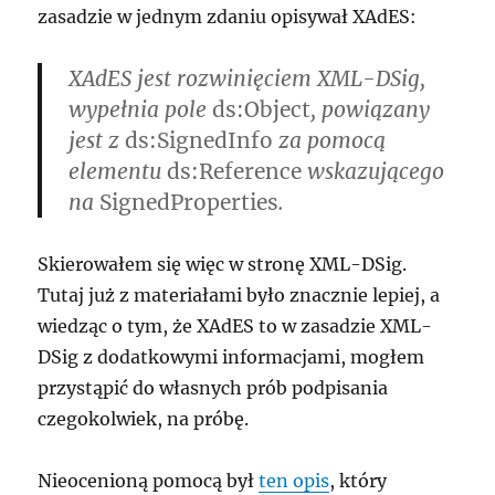
zasadzie w jednym zdaniu opisywał XAdES:
XAdES jest rozwinięciem XML-DSig,
wypełnia pole
ds:Object
, powiązany
jest z
ds:SignedInfo
za pomocą
elementu
ds:Reference
wskazującego
na
SignedProperties
.
Skierowałem się więc w stronę XML-DSig.
Tutaj już z materiałami było znacznie lepiej, a
wiedząc o tym, że XAdES to w zasadzie XML-
DSig z dodatkowymi informacjami, mogłem
przystąpić do własnych prób podpisania
czegokolwiek, na próbę.
Nieocenioną pomocą był
ten opis
, który