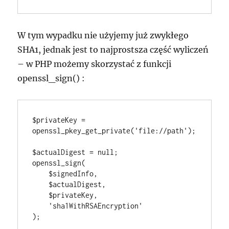
W tym wypadku nie użyjemy już zwykłego
SHA1, jednak jest to najprostsza część wyliczeń
– w PHP możemy skorzystać z funkcji
openssl_sign()
:
$privateKey = 
openssl_pkey_get_private('file://path');

$actualDigest = null;

openssl_sign(

    $signedInfo, 

    $actualDigest, 

    $privateKey, 

    'sha1WithRSAEncryption'

);
