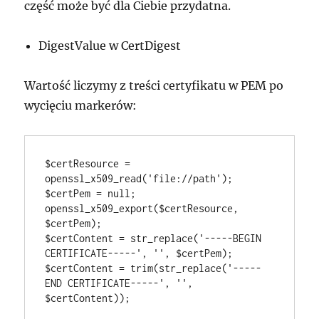
część może być dla Ciebie przydatna.
DigestValue w CertDigest
Wartość liczymy z treści certyfikatu w PEM po
wycięciu markerów:
$certResource = 
openssl_x509_read('file://path');

$certPem = null;

openssl_x509_export($certResource, 
$certPem);

$certContent = str_replace('-----BEGIN 
CERTIFICATE-----', '', $certPem);

$certContent = trim(str_replace('-----
END CERTIFICATE-----', '', 
$certContent));
