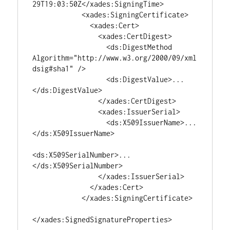
29T19:03:50Z</xades:SigningTime>

            <xades:SigningCertificate>

              <xades:Cert>

                <xades:CertDigest>

                  <ds:DigestMethod 
Algorithm="http://www.w3.org/2000/09/xml
dsig#sha1" />

                  <ds:DigestValue>...
</ds:DigestValue>

                </xades:CertDigest>

                <xades:IssuerSerial>

                  <ds:X509IssuerName>...
</ds:X509IssuerName>

<ds:X509SerialNumber>...
</ds:X509SerialNumber>

                </xades:IssuerSerial>

              </xades:Cert>

            </xades:SigningCertificate>

</xades:SignedSignatureProperties>
