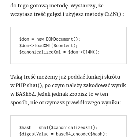
do tego gotową metodę. Wystarczy, że
wczytasz treść gałęzi i użyjesz metody
C14N()
:
$dom = new DOMDocument();

$dom->loadXML($content);

$canonicalizedXml = $dom->C14N();
Taką treść możemy już poddać funkcji skrótu –
w PHP
sha1()
, po czym należy zakodować wynik
w BASE64. Jeżeli jednak zrobisz to w ten
sposób, nie otrzymasz prawidłowego wyniku:
$hash = sha1($canonicalizedXml);

$digestValue = base64_encode($hash);