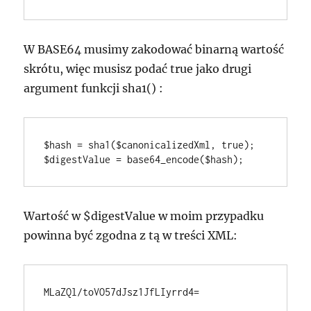
W BASE64 musimy zakodować binarną wartość
skrótu, więc musisz podać true jako drugi
argument funkcji
sha1()
:
$hash = sha1($canonicalizedXml, true);

$digestValue = base64_encode($hash);
Wartość w $digestValue w moim przypadku
powinna być zgodna z tą w treści XML:
MLaZQl/toVO57dJsz1JfLIyrrd4=