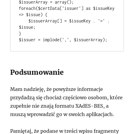
$issuerArray = array();

foreach($certData['issuer'] as $issueKey 
=> $issue) {

    $issuerArray[] = $issueKey . '=' . 
$issue;

}

$issuer = implode(',', $issuerArray);
Podsumowanie
Mam nadzieję, że powyższe informacje
przydadzą się chociaż częściowo osobom, które
zupełnie nie znają formatu XAdES-BES, a
muszą wprowadzić go w swoich aplikacjach.
Pamiętaj, że podane w treści wpisu fragmenty