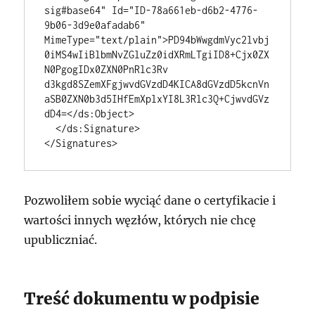
sig#base64" Id="ID-78a661eb-d6b2-4776-
9b06-3d9e0afadab6" 
MimeType="text/plain">PD94bWwgdmVyc2lvbj
0iMS4wIiBlbmNvZGluZz0idXRmLTgiID8+Cjx0ZX
N0PgogIDx0ZXN0PnRlc3Rv

d3kgd8SZemXFgjwvdGVzdD4KICA8dGVzdD5kcnVn
aSB0ZXN0b3d5IHfEmXplxYI8L3Rlc3Q+CjwvdGVz

dD4=</ds:Object>

  </ds:Signature>

</Signatures>
Pozwoliłem sobie wyciąć dane o certyfikacie i
wartości innych węzłów, których nie chcę
upubliczniać.
Treść dokumentu w podpisie